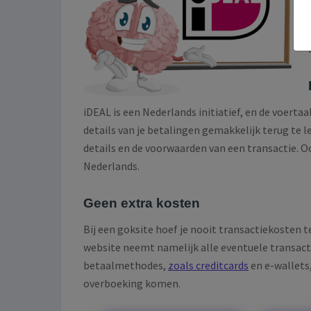
iDEAL is een Nederlands initiatief, en de voertaa
details van je betalingen gemakkelijk terug te lez
details en de voorwaarden van een transactie. Oo
Nederlands.
Geen extra kosten
Bij een goksite hoef je nooit transactiekosten 
website neemt namelijk alle eventuele transacti
betaalmethodes,
zoals creditcards
en e-wallets,
overboeking komen.