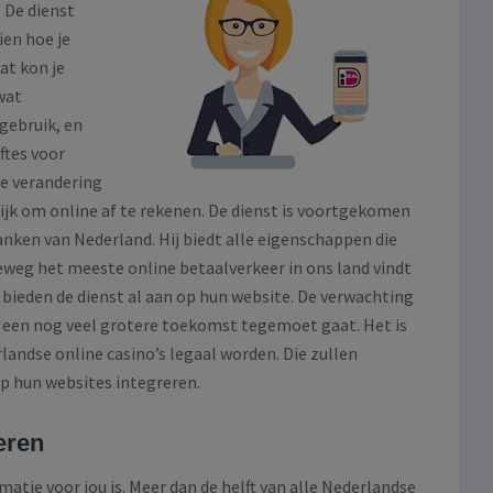
 De dienst
ien hoe je
at kon je
wat
gebruik, en
ftes voor
le verandering
ijk om online af te rekenen. De dienst is voortgekomen
nken van Nederland. Hij biedt alle eigenschappen die
eweg het meeste online betaalverkeer in ons land vindt
s bieden de dienst al aan op hun website. De verwachting
d een nog veel grotere toekomst tegemoet gaat. Het is
landse online casino’s legaal worden. Die zullen
p hun websites integreren.
eren
atie voor jou is. Meer dan de helft van alle Nederlandse