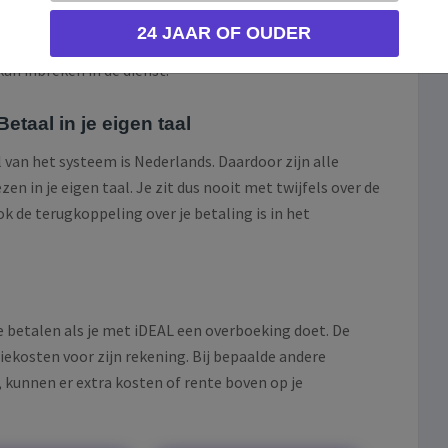
zijn. De dienst is uitgerust met zogenaamde 3D security.
24 JAAR OF OUDER
Dit is sterke en moderne software waardoor er niemand
kan inbreken in de dienst.
Betaal in je eigen taal
l van het systeem is Nederlands. Daardoor zijn alle
en in je eigen taal. Je zit dus nooit met twijfels over de
k de terugkoppeling over je betaling is in het
te betalen als je met iDEAL een overboeking doet. De
ekosten voor zijn rekening. Bij bepaalde andere
 kunnen er extra kosten of rente boven op je