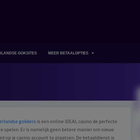
RLANDSE GOKSITES
MEER BETAALOPTIES
erlandse gokkers
is een online iDEAL casino de perfecte
e spelen. Er is namelijk geen betere manier om nieuw
d op je casino account te plaatsen. De betaaldienst is