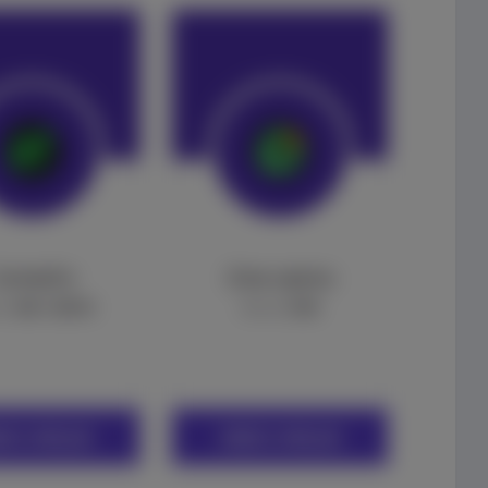
ComeOn
One casino
s:
€40 + 200 FS
Bonus:
€100
ECT SPELEN
DIRECT SPELEN