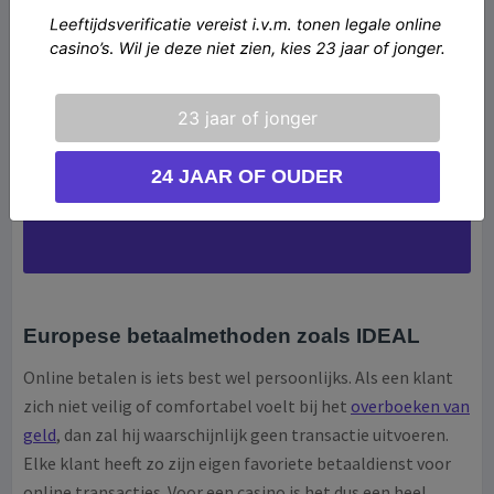
deze websites bepaalde diensten aan die ideaal zijn voor
Europeanen. Onder andere de volgende.
23 jaar of jonger
NEDERLANDS GOKJE WAGEN? CHECK HET
24 JAAR OF OUDER
HIER!
Europese betaalmethoden zoals IDEAL
Online betalen is iets best wel persoonlijks. Als een klant
zich niet veilig of comfortabel voelt bij het
overboeken van
geld
, dan zal hij waarschijnlijk geen transactie uitvoeren.
Elke klant heeft zo zijn eigen favoriete betaaldienst voor
online transacties. Voor een casino is het dus een heel