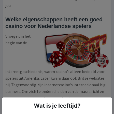
jou.
Welke eigenschappen heeft een goed
casino voor Nederlandse spelers
Vroeger, in het
begin van de
internetgeschiedenis, waren casino’s alleen bedoeld voor
spelers uit Amerika. Later kwam daar ook Britse websites
bij. Tegenwoordig zijn internetcasino’s internationaal big
business. Om zich te onderscheiden van de massa richten
sommige websites zich nu vooral op Europese spelers. En
daaronder vallen natuurlijk ook gokkers uit ons landje. Om
Wat is je leeftijd?
hun klanten zo goed mogelijk van dienst te zijn bieden